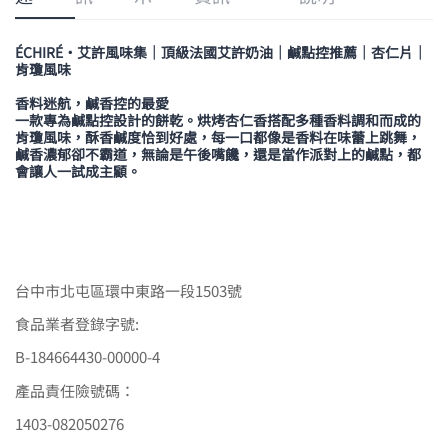
ÉCHIRÉ・艾許風味集｜頂級法國艾許奶油｜鹹點控推薦｜杏仁片｜
肯瓊風味
香料迷航，鹹香控的最愛
一款專為鹹點控設計的餅乾。烘烤杏仁香搭配多種香料調和而成的
肯瓊風味，酥香鹹度恰到好處，每一口都像是香料在味蕾上跳舞，
鹹香濃郁卻不霸道，無論是午後嘴饞，還是當作派對上的鹹點，都
會讓人一試成主顧。
台中市北屯區環中東路一段1503號
食品業者登錄字號:
B-184664430-00000-4
產品責任險號碼：
1403-082050276