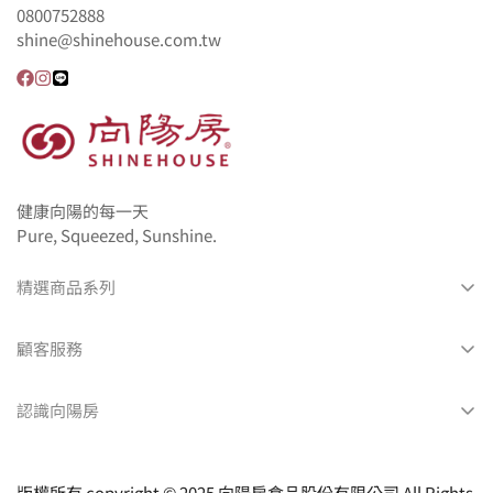
0800752888
shine@shinehouse.com.tw
健康向陽的每一天
Pure, Squeezed, Sunshine.
精選商品系列
所有產品
顧客服務
地瓜燒
會員中心
彌月禮盒
認識向陽房
訂單查詢
生日蛋糕
最新消息
常見問題
天然酵母麵包
關於我們
版權所有 copyright © 2025 向陽房食品股份有限公司 All Rights