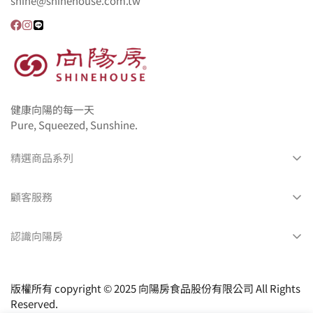
shine@shinehouse.com.tw
健康向陽的每一天
Pure, Squeezed, Sunshine.
精選商品系列
所有產品
顧客服務
地瓜燒
會員中心
彌月禮盒
認識向陽房
訂單查詢
生日蛋糕
最新消息
常見問題
天然酵母麵包
關於我們
版權所有 copyright © 2025 向陽房食品股份有限公司 All Rights
運送方式及運費說明
餐盒產品目錄
Reserved.
門市據點