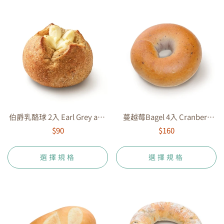
伯爵乳酪球 2入 Earl Grey and
蔓越莓Bagel 4入 Cranberr
Raisin
Bagel
$90
$160
選擇規格
選擇規格