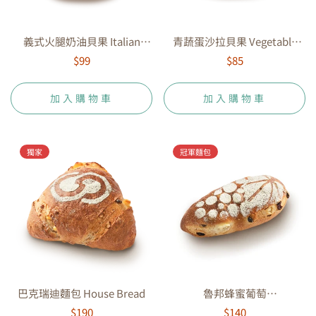
義式火腿奶油貝果 Italian
青蔬蛋沙拉貝果 Vegetable
Ham With Butter Bagel
Egg Salad Bagel
$99
$85
加入購物車
加入購物車
獨家
冠軍麵包
巴克瑞迪麵包 House Bread
魯邦蜂蜜葡萄
CaliforniaRaisin Bread
$190
$140